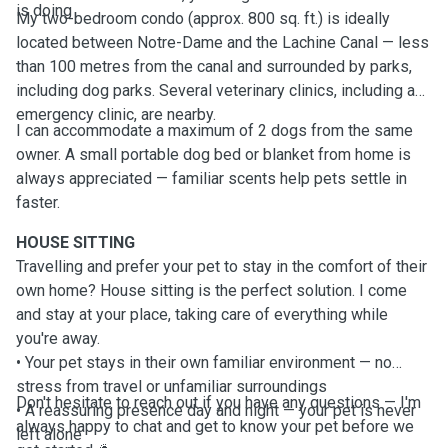
is doing
My two-bedroom condo (approx. 800 sq. ft.) is ideally
located between Notre-Dame and the Lachine Canal — less
than 100 metres from the canal and surrounded by parks,
including dog parks. Several veterinary clinics, including an
emergency clinic, are nearby.
I can accommodate a maximum of 2 dogs from the same
owner. A small portable dog bed or blanket from home is
always appreciated — familiar scents help pets settle in
faster.
HOUSE SITTING
Travelling and prefer your pet to stay in the comfort of their
own home? House sitting is the perfect solution. I come
and stay at your place, taking care of everything while
you're away.
• Your pet stays in their own familiar environment — no
stress from travel or unfamiliar surroundings
Don't hesitate to reach out if you have any questions — I'm
• A reassuring presence day and night — your pet is never
always happy to chat and get to know your pet before we
left alone