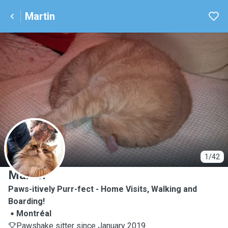
Martin
M
1/42
Martin
Paws-itively Purr-fect - Home Visits, Walking and
Boarding!
Montréal
Pawshake sitter since January 2019