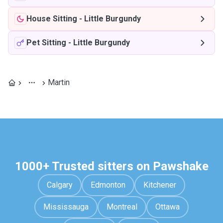
House Sitting
-
Little Burgundy
Pet Sitting
-
Little Burgundy
Martin
1000+ Trusted sitters on Pawshake
Calgary
Edmonton
Kitchener
Mississauga
Montreal
Ottawa