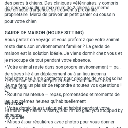
des parcs à chiens. Des cliniques vétérinaires, y compris
Je peux accueillir un maximum de 2 chiens du même
une clinique d'urgence, se trouvent à proximité.
propriétaire. Merci de prévoir un petit panier ou coussin
pour votre chien.
GARDE DE MAISON (HOUSE SITTING)
Vous partez en voyage et vous préférez que votre animal
reste dans son environnement familier ? La garde de
maison est la solution idéale. Je viens dormir chez vous et
je m'occupe de tout pendant votre absence.
• Votre animal reste dans son propre environnement — pas
de stress lié à un déplacement ou à un lieu inconnu
N'hésitez pas à me contacter pour discuter de vos besoins.
• Présence rassurante jour et nuit — votre animal n'est
Je me ferai un plaisir de répondre à toutes vos questions !
jamais seul
🐾
• Routine maintenue — repas, promenades et moments de
jeu aux mêmes heures qu'habituellement
ENGLISH
• Votre domicile est sécurisé et habité pendant votre
Hi there! My name is Marty, and I'm so glad you stopped by
absence
my profile.
• Mises à jour régulières avec photos pour vous donner