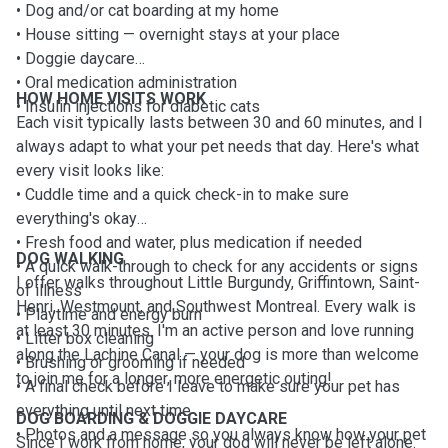
• Dog and/or cat boarding at my home
• House sitting — overnight stays at your place
• Doggie daycare
• Oral medication administration
HOW HOME VISITS WORK
• Insulin injections for diabetic cats
Each visit typically lasts between 30 and 60 minutes, and I
always adapt to what your pet needs that day. Here's what
every visit looks like:
• Cuddle time and a quick check-in to make sure
everything's okay
• Fresh food and water, plus medication if needed
DOG WALKING
• A quick walk-through to check for any accidents or signs
I offer walks throughout Little Burgundy, Griffintown, Saint-
of illness
Henri, Westmount, and Southwest Montreal. Every walk is
• Playtime and energy burn
at least 30 minutes. I'm an active person and love running
• Litter box cleaning
along the Lachine Canal — your dog is more than welcome
• Brushing or grooming if needed
to join me for a longer, more energetic outing!
• A final check before I leave to make sure your pet has
everything until next time
DOG BOARDING & DOGGIE DAYCARE
• Photos and a message so you always know how your pet
Since I work from home, your dog will never be left alone.