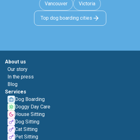
Vancouver
Victoria
Top dog boarding cities
About us
Our story
In the press
Blog
Services
Dog Boarding
Doggy Day Care
House Sitting
Dog Sitting
Cat Sitting
Pet Sitting