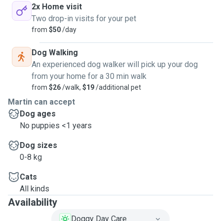
2x Home visit
Two drop-in visits for your pet
from
$50
/day
Dog Walking
An experienced dog walker will pick up your dog
from your home for a 30 min walk
from
$26
/walk,
$19
/additional pet
Martin can accept
Dog ages
No puppies <1 years
Dog sizes
0-8 kg
Cats
All kinds
Availability
Doggy Day Care