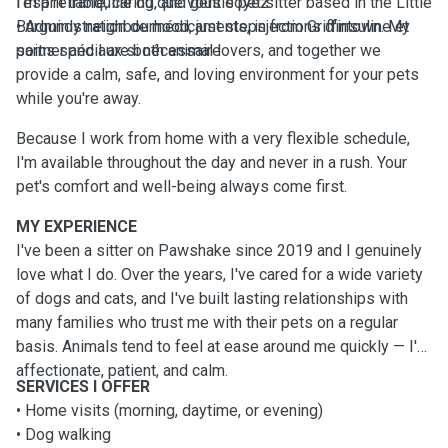
l'esprit tranquille où que vous soyez
I'm a reliable, caring, and gentle pet sitter based in the Little
• Administration de médicaments, injections d'insuline et
Burgundy neighbourhood, just steps from Griffintown. My
soins spéciaux si nécessaire
partner and I are both animal lovers, and together we
provide a calm, safe, and loving environment for your pets
while you're away.
Because I work from home with a very flexible schedule,
I'm available throughout the day and never in a rush. Your
pet's comfort and well-being always come first.
MY EXPERIENCE
I've been a sitter on Pawshake since 2019 and I genuinely
love what I do. Over the years, I've cared for a wide variety
of dogs and cats, and I've built lasting relationships with
many families who trust me with their pets on a regular
basis. Animals tend to feel at ease around me quickly — I'm
affectionate, patient, and calm.
SERVICES I OFFER
• Home visits (morning, daytime, or evening)
• Dog walking