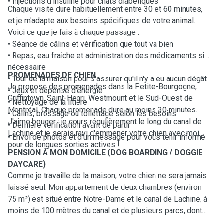
• Injections d'insuline pour chats diabétiques
Chaque visite dure habituellement entre 30 et 60 minutes,
et je m'adapte aux besoins spécifiques de votre animal.
Voici ce que je fais à chaque passage :
• Séance de câlins et vérification que tout va bien
• Repas, eau fraîche et administration des médicaments si
nécessaire
PROMENADES DE CHIEN
• Tour de la maison pour s'assurer qu'il n'y a eu aucun dégât
Je propose des promenades dans la Petite-Bourgogne,
• Jeux et dépense d'énergie
Griffintown, Saint-Henri, Westmount et le Sud-Ouest de
• Nettoyage de la litière
Montréal. Chaque promenade dure au moins 30 minutes.
• Câlins, brossage ou toilettage selon les besoins
J'aime bouger : je cours régulièrement le long du canal de
• Dernière vérification avant de partir
Lachine et je serais ravi d'emmener votre chien avec moi
• Envoi de photos et d'un message pour vous tenir informé
pour de longues sorties actives !
PENSION À MON DOMICILE (DOG BOARDING / DOGGIE
DAYCARE)
Comme je travaille de la maison, votre chien ne sera jamais
laissé seul. Mon appartement de deux chambres (environ
75 m²) est situé entre Notre-Dame et le canal de Lachine, à
moins de 100 mètres du canal et de plusieurs parcs, dont