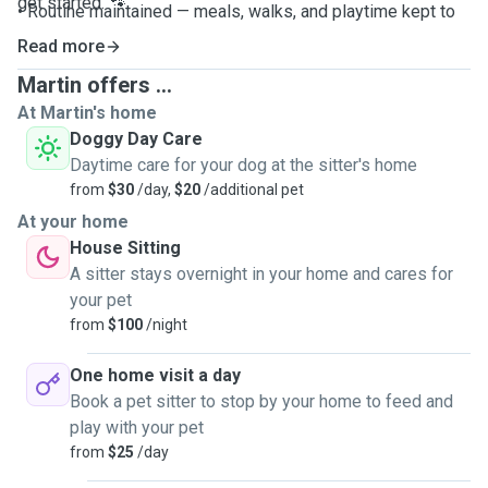
get started. 🐾
• Routine maintained — meals, walks, and playtime kept to
their usual schedule
Read more
• Your home is occupied and secure while you're away
Martin offers ...
• Regular updates with photos so you always have peace of
At Martin's home
mind, wherever you are
Doggy Day Care
• Medication administration, insulin injections, and any
Daytime care for your dog at the sitter's home
special care needs are fully covered
from
$30
/day,
$20
/additional pet
At your home
House Sitting
A sitter stays overnight in your home and cares for
your pet
from
$100
/night
One home visit a day
Book a pet sitter to stop by your home to feed and
play with your pet
from
$25
/day