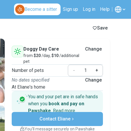
Become a sitter
Sign up
Log in
Help
Save
Doggy Day Care
Change
from
$20
/day,
$10
/additional
pet
Number of pets
-
+
No dates specified
Change
At Eliane's home
You and your pet are in safe hands
when you
book and pay on
Pawshake
.
Read more
Secure payments
Contact Eliane
Support if plans change
Covered bookings
You’ll message securely on Pawshake
Keep everything on Pawshake - from first