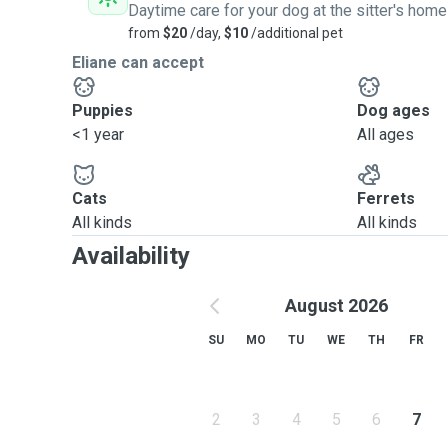
Daytime care for your dog at the sitter's home
from
$20
/day,
$10
/additional pet
Eliane can accept
Puppies
Dog ages
<1 year
All ages
Cats
Ferrets
All kinds
All kinds
Availability
August 2026
SU
MO
TU
WE
TH
FR
2
3
4
5
6
7