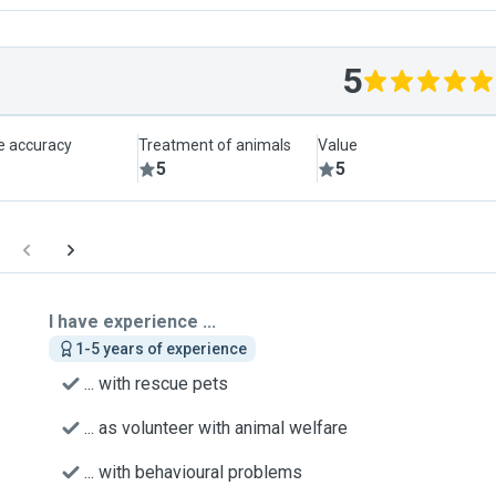
5
le accuracy
Treatment of animals
Value
5
5
I have experience ...
1-5 years of experience
... with rescue pets
... as volunteer with animal welfare
... with behavioural problems