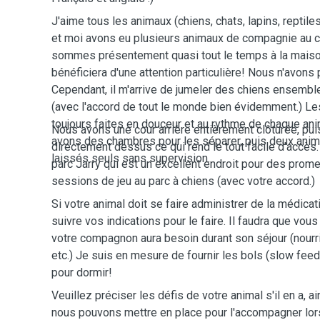
J'aime tous les animaux (chiens, chats, lapins, reptile
et moi avons eu plusieurs animaux de compagnie au c
sommes présentement quasi tout le temps à la maison
bénéficiera d'une attention particulière! Nous n'avons
Cependant, il m'arrive de jumeler des chiens ensembl
(avec l'accord de tout le monde bien évidemment.) Le
toujours faites en douceur et au rythme de chaque ani
Nous avons une cour arrière entièrement clôturée, pui
avons des chambres pour les séparer, puis deux anim
directement dessus ce qui rend le tout facile d'accès
laissés seuls sans supervision.
parc Jarry qui est un excellent endroit pour des pro
sessions de jeu au parc à chiens (avec votre accord.)
Si votre animal doit se faire administrer de la médicat
suivre vos indications pour le faire. Il faudra que vou
votre compagnon aura besoin durant son séjour (nourri
etc.) Je suis en mesure de fournir les bols (slow feede
pour dormir!
Veuillez préciser les défis de votre animal s'il en a, a
nous pouvons mettre en place pour l'accompagner lor