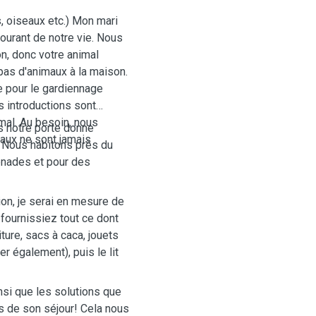
s, oiseaux etc.) Mon mari
ourant de notre vie. Nous
, donc votre animal
 pas d'animaux à la maison.
e pour le gardiennage
s introductions sont
mal. Au besoin, nous
s notre porte donne
aux ne sont jamais
. Nous habitons près du
menades et pour des
ion, je serai en mesure de
s fournissiez tout ce dont
ture, sacs à caca, jouets
r également), puis le lit
insi que les solutions que
s de son séjour! Cela nous