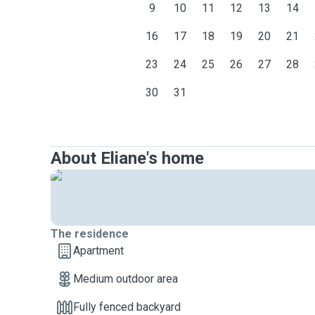
9
10
11
12
13
14
16
17
18
19
20
21
23
24
25
26
27
28
30
31
About Eliane's home
The residence
Apartment
Medium outdoor area
Fully fenced backyard