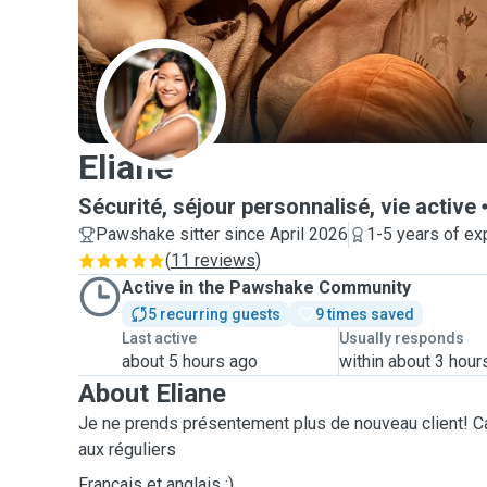
E
Eliane
Sécurité, séjour personnalisé, vie active
Pawshake sitter since April 2026
1-5 years of ex
(
11 reviews
)
Active in the Pawshake Community
5 recurring guests
9 times saved
Last active
Usually responds
about 5 hours ago
within about 3 hour
About Eliane
Je ne prends présentement plus de nouveau client! C
aux réguliers
Français et anglais :)