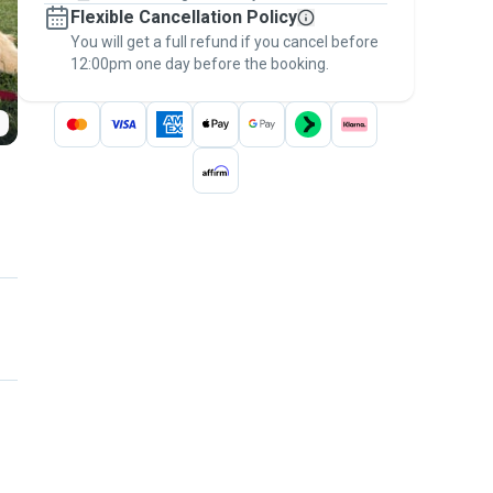
Flexible Cancellation Policy
message, to payment - to stay covered by
You will get a full refund if you cancel before
the
Pawshake Guarantee
.
12:00pm one day before the booking.