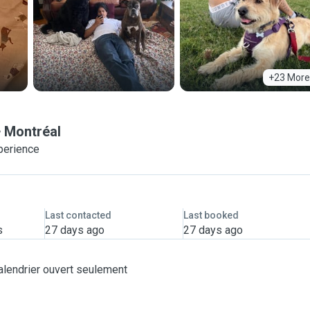
+23 More
Montréal
perience
Last contacted
Last booked
s
27 days ago
27 days ago
alendrier ouvert seulement