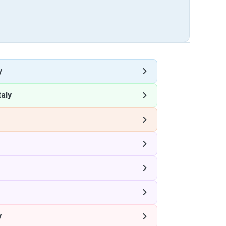
y
taly
y