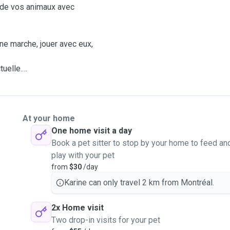
i de vos animaux avec
ne marche, jouer avec eux,
tuelle.
ns, de petite, moyenne et
At your home
services.
One home visit a day
 participé à des cours de
Book a pet sitter to stop by your home to feed an
play with your pet
toute mon attention à votre
from
$30
/day
Karine can only travel 2 km from Montréal.
à domicile et
2x Home visit
e suis une personne très
Two drop-in visits for your pet