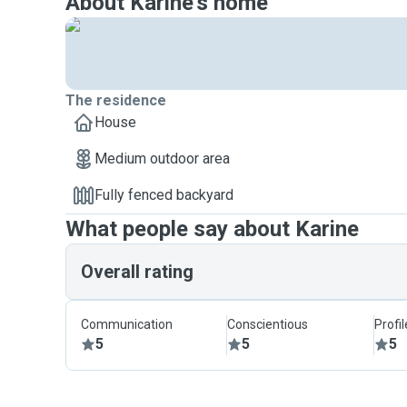
About Karine's home
The residence
House
Medium outdoor area
Fully fenced backyard
What people say about Karine
Overall rating
Communication
Conscientious
Profi
5
5
5