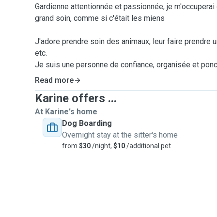
Gardienne attentionnée et passionnée, je m'occupera
grand soin, comme si c'était les miens
J'adore prendre soin des animaux, leur faire prendre u
etc.
Je suis une personne de confiance, organisée et ponc
Read more
J'ai plusieurs expériences avec des chats et des chie
Karine offers ...
grandeur taille.
At Karine's home
Vous aurez l'esprit tranquille en faisant appel à mes 
Dog Boarding
J'ai eu plusieurs chats et chiens dans le passé et j'ai
Overnight stay at the sitter's home
dressage avec mes chiens.
from
$30
/night,
$10
/additional pet
Je n'ai actuellement pas de chien ou chat, je donnerai 
petit compagnon.
J'offre les services pour les promenades, les visites 
l'hébergement à mon domicile, selon vos besoins.
J'adore faire du sport et aller prendre des marches, j
active.