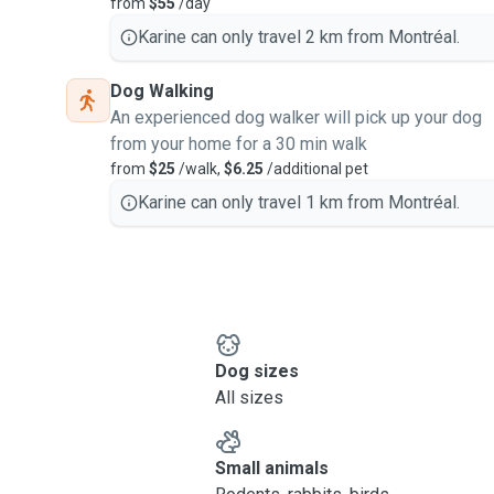
from
$55
/day
tés le matin, sur l'heure
Karine can only travel 2 km from Montréal.
 mieux.
Dog Walking
es types de chien avec des
An experienced dog walker will pick up your dog
from your home for a 30 min walk
ur vos chats, une à deux
from
$25
/walk,
$6.25
/additional pet
0 min chacune. Je peux
Karine can only travel 1 km from Montréal.
utre au besoin.
 pour votre chat (chat
ce). Mon logement est
ement clôturée. Mon
lé-travail et nous adorons
Dog sizes
All sizes
Small animals