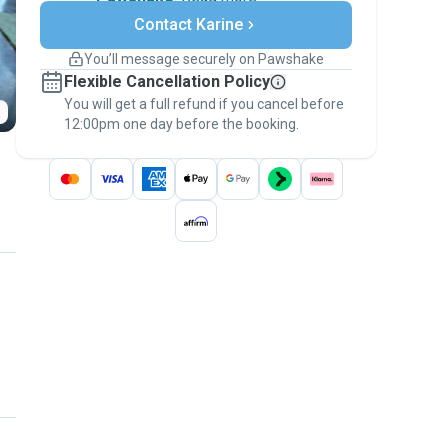
Secure payments
Contact Karine
Support if plans change
Covered bookings
You’ll message securely on Pawshake
Keep everything on Pawshake - from first
Flexible Cancellation Policy
message, to payment - to stay covered by
You will get a full refund if you cancel before
the
Pawshake Guarantee
.
12:00pm one day before the booking.