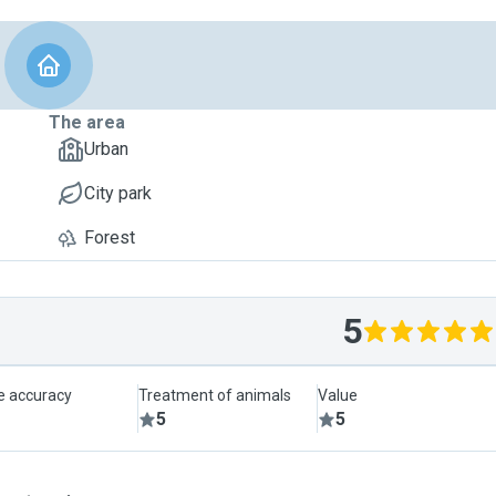
The area
Urban
City park
Forest
5
le accuracy
Treatment of animals
Value
5
5