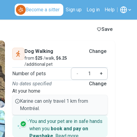
Become a sitter
Sign up
Log in
Help
Save
Dog Walking
Change
from
$25
/walk,
$6.25
/additional pet
Number of pets
-
+
No dates specified
Change
At your home
Karine can only travel 1 km from
Montréal.
You and your pet are in safe hands
when you
book and pay on
Pawshake
.
Read more