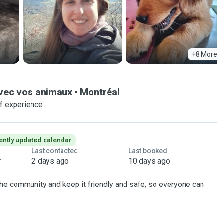
+8 More
avec vos animaux
Montréal
f experience
ently updated calendar
Last contacted
Last booked
r
2 days ago
10 days ago
 the community and keep it friendly and safe, so everyone can