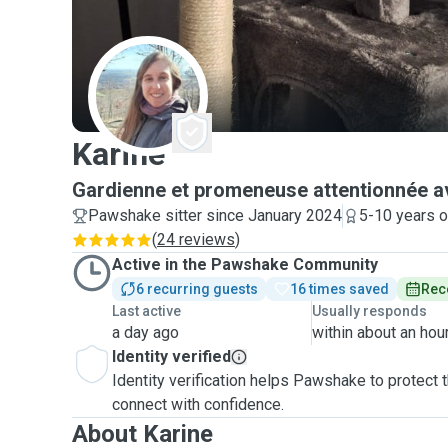
K
Karine
Gardienne et promeneuse attentionnée 
Pawshake sitter since January 2024
5-10 years o
(
24 reviews
)
Active in the Pawshake Community
6 recurring guests
16 times saved
Rec
Last active
Usually responds
a day ago
within about an hou
Identity verified
Identity verification helps Pawshake to protect
connect with confidence.
About Karine