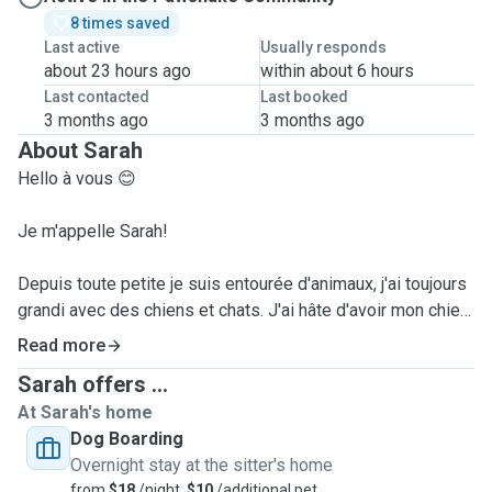
8 times saved
Last active
Usually responds
about 23 hours ago
within about 6 hours
Last contacted
Last booked
3 months ago
3 months ago
About Sarah
Hello à vous 😊
Je m'appelle Sarah!
Depuis toute petite je suis entourée d'animaux, j'ai toujours
grandi avec des chiens et chats. J'ai hâte d'avoir mon chien
dès que j'aurai une maison. Je pense que ce sera plus fun
Read more
pour mon futur chien d'avoir un jardin et un plus grand
Sarah offers ...
espace que mon appartement même si les animaux sont
At Sarah's home
acceptés.
Dog Boarding
Je n'ai donc pas d'animaux de compagnie chez moi, à part
Overnight stay at the sitter's home
ceux que je garde pour le petsitting.
from
$18
/night,
$10
/additional pet