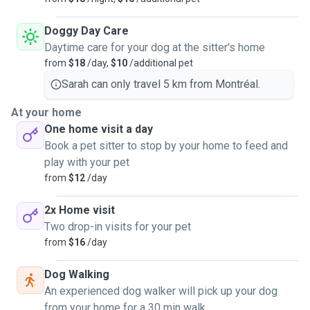
Je suis super heureuse de pouvoir garder votre chat ou
Doggy Day Care
votre chien, d'aller le promener, de le faire bouger que ce
Daytime care for your dog at the sitter's home
soit une fois par jour ou bien sur plusieurs jours pendant
from
$18
/day,
$10
/additional pet
vos congés.
Sarah can only travel 5 km from Montréal.
Je suis en télétravail donc mes horaires sont très flexibles
chaque jour, matin, midi, soir et je serai toujours présente
At your home
avec votre chat ou chien si vous me le laisser pendant vos
One home visit a day
vacances! Votre animal aura accès à tout mon 3 1/2, jour et
Book a pet sitter to stop by your home to feed and
nuit. Je n'ai pas de cœur arrière mais je promenerai
play with your pet
plusieurs fois par jour votre chien au parc du père
from
$12
/day
marquette.
2x Home visit
Je m'adapte à vos besoins, dites moi le nombre de
Two drop-in visits for your pet
promenades et la durée, le type de nourriture, s'il y a des
from
$16
/day
médicaments ou autre à donner!
Dog Walking
Je ne propose pas de dressage.
An experienced dog walker will pick up your dog
Je peux donner un bain à votre animal si besoin.
from your home for a 30 min walk