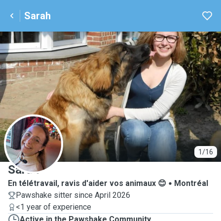
Sarah
S
1/16
Sarah
En télétravail, ravis d'aider vos animaux 😊
Montréal
Pawshake sitter since April 2026
<1 year of experience
Active in the Pawshake Community