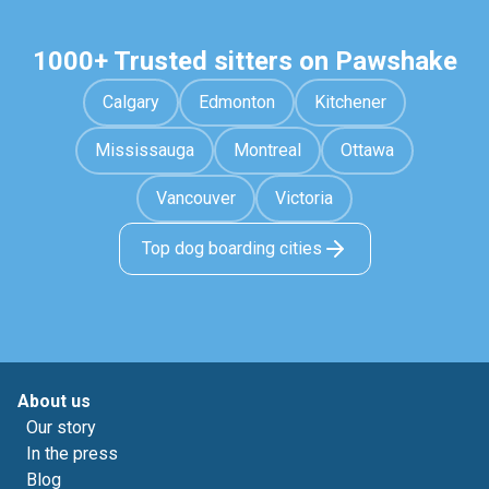
1000+ Trusted sitters on Pawshake
Calgary
Edmonton
Kitchener
Mississauga
Montreal
Ottawa
Vancouver
Victoria
Top dog boarding cities
About us
Our story
In the press
Blog