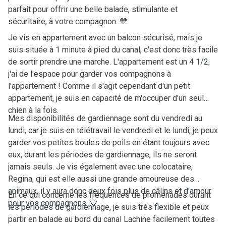
parfait pour offrir une belle balade, stimulante et
sécuritaire, à votre compagnon. 💛
Je vis en appartement avec un balcon sécurisé, mais je
suis située à 1 minute à pied du canal, c'est donc très facile
de sortir prendre une marche. L'appartement est un 4 1/2,
j'ai de l'espace pour garder vos compagnons à
l'appartement ! Comme il s'agit cependant d'un petit
appartement, je suis en capacité de m'occuper d'un seul
chien à la fois.
Mes disponibilités de gardiennage sont du vendredi au
lundi, car je suis en télétravail le vendredi et le lundi, je peux
garder vos petites boules de poils en étant toujours avec
eux, durant les périodes de gardiennage, ils ne seront
jamais seuls. Je vis également avec une colocataire,
Regina, qui est elle aussi une grande amoureuse des
animaux, il y aura donc deux fois plus de câlins et d'amour
En ce qui concerne les fréquences de promenades durant
pour vos compagnons. 💛
les périodes de gardiennage, je suis très flexible et peux
partir en balade au bord du canal Lachine facilement toutes