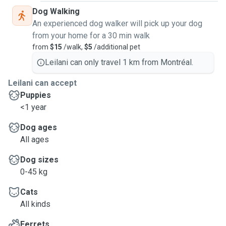
Dog Walking
An experienced dog walker will pick up your dog
from your home for a 30 min walk
from
$15
/walk,
$5
/additional pet
Leilani can only travel 1 km from Montréal.
Leilani can accept
Puppies
<1 year
Dog ages
All ages
Dog sizes
0-45 kg
Cats
All kinds
Ferrets