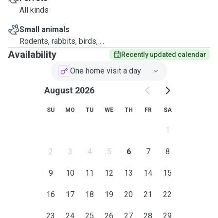
All kinds
Small animals
Rodents, rabbits, birds, ...
Availability
Recently updated calendar
One home visit a day
August 2026
SU
MO
TU
WE
TH
FR
SA
1
2
3
4
5
6
7
8
9
10
11
12
13
14
15
16
17
18
19
20
21
22
23
24
25
26
27
28
29