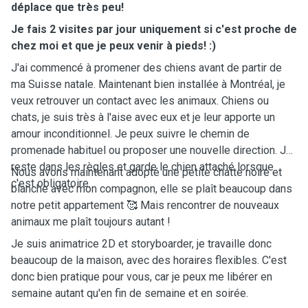
déplace que très peu!
Je fais 2 visites par jour uniquement si c'est proche de
chez moi et que je peux venir à pieds! :)
J'ai commencé à promener des chiens avant de partir de
ma Suisse natale. Maintenant bien installée à Montréal, je
veux retrouver un contact avec les animaux. Chiens ou
chats, je suis très à l'aise avec eux et je leur apporte un
amour inconditionnel. Je peux suivre le chemin de
promenade habituel ou proposer une nouvelle direction. Je
reste dans les règles et garde le chien attaché lorsque
Nous avons maintenant adopté une petite chatte noire et
c'est obligatoire.
blanche avec mon compagnon, elle se plaît beaucoup dans
notre petit appartement 🥰 Mais rencontrer de nouveaux
animaux me plaît toujours autant !
Je suis animatrice 2D et storyboarder, je travaille donc
beaucoup de la maison, avec des horaires flexibles. C'est
donc bien pratique pour vous, car je peux me libérer en
semaine autant qu'en fin de semaine et en soirée.