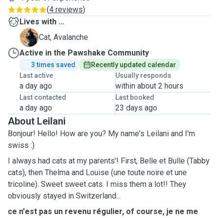
(
4 reviews
)
Lives with ...
A
Cat, Avalanche
Active in the Pawshake Community
3 times saved
Recently updated calendar
Last active
Usually responds
a day ago
within about 2 hours
Last contacted
Last booked
a day ago
23 days ago
About Leilani
Bonjour! Hello! How are you? My name's Leilani and I'm
swiss :)
I always had cats at my parents'! First, Belle et Bulle (Tabby
cats), then Thelma and Louise (une toute noire et une
tricoline). Sweet sweet cats. I miss them a lot!! They
obviously stayed in Switzerland...
ce n'est pas un revenu régulier, of course, je ne me