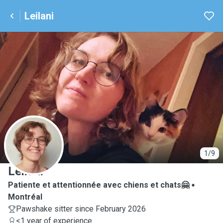
Leilani
L
1/9
Leilani
Patiente et attentionnée avec chiens et chats🤗
Montréal
Pawshake sitter since February 2026
<1 year of experience